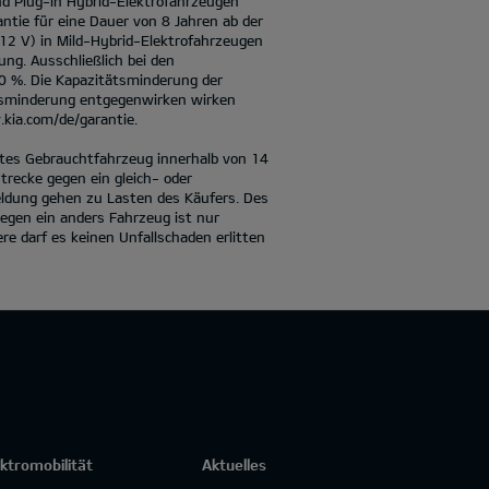
nd Plug-in Hybrid-Elektrofahrzeugen
antie für eine Dauer von 8 Jahren ab der
 12 V) in Mild-Hybrid-Elektrofahrzeugen
ung. Ausschließlich bei den
70 %. Die Kapazitätsminderung der
ätsminderung entgegenwirken wirken
kia.com/de/garantie.
iertes Gebrauchtfahrzeug innerhalb von 14
recke gegen ein gleich- oder
eldung gehen zu Lasten des Käufers. Des
egen ein anders Fahrzeug ist nur
e darf es keinen Unfallschaden erlitten
ektromobilität
Aktuelles