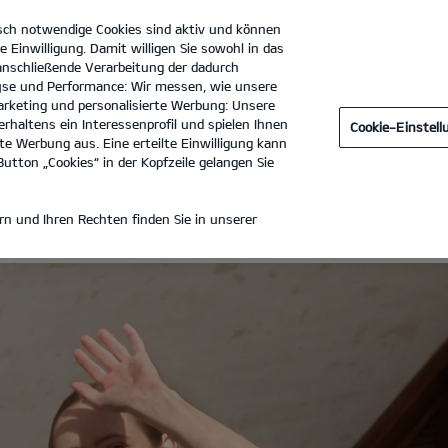
sch notwendige Cookies sind aktiv und können
e Einwilligung. Damit willigen Sie sowohl in das
 anschließende Verarbeitung der dadurch
se und Performance: Wir messen, wie unsere
Auto Vogt GmbH
Tel. :
09074 - 2040
rketing und personalisierte Werbung: Unsere
rhaltens ein Interessenprofil und spielen Ihnen
Cookie-Einstel
TWAGEN
e Werbung aus. Eine erteilte Einwilligung kann
utton „Cookies“ in der Kopfzeile gelangen Sie
ZIERTE GEBRAUCHTWAGEN
n und Ihren Rechten finden Sie in unserer