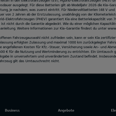
heiten in den Elektrofahrzeugen (EV), Hybrid-Elektrofahrzeugen (HEV) u
sdauer ausgelegt. Für diese Batterien gilt ab Modelljahr 2026 die Kia-Gar
ung, je nachdem, was zuerst eintritt. Für Niedervoltbatterien (48 V und
uer von 2 Jahren ab der Erstzulassung, unabhängig von der Kilometerleist
rid-Elektrofahrzeugen (PHEV) garantiert Kia eine Batteriekapazität von 
st nicht durch die Garantie abgedeckt. Wie du einer möglichen Kapazit
anleitung. Weitere Informationen zur Kia-Garantie findest du unter
www.
roffenen Fahrzeugauswahl nicht zufrieden sein, kann er sein Kia zertifiz
lassung erfolgten Zulassung und maximal 1000 km zurückgelegter Fahrst
e angefallenen Kosten für Kfz.-Steuer, Versicherung sowie An- und Abm
500 € für die Nutzung und Wertminderung zu entrichten. Ein Umtausch g
ckgabe in unversehrtem und unverändertem Zustand befindet. Insbesonder
ahrzeug gilt das Umtauschrecht nicht.
Business
Angebote
El