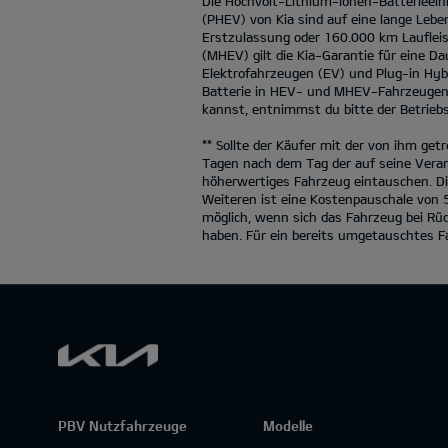
Die Hochvolt-Lithium-Ionen-Batterieein
(PHEV) von Kia sind auf eine lange Leben
Erstzulassung oder 160.000 km Laufleist
(MHEV) gilt die Kia-Garantie für eine Da
Elektrofahrzeugen (EV) und Plug-in Hyb
Batterie in HEV- und MHEV-Fahrzeugen i
kannst, entnimmst du bitte der Betriebs
** Sollte der Käufer mit der von ihm get
Tagen nach dem Tag der auf seine Veran
höherwertiges Fahrzeug eintauschen. Di
Weiteren ist eine Kostenpauschale von 
möglich, wenn sich das Fahrzeug bei Rü
haben. Für ein bereits umgetauschtes F
PBV Nutzfahrzeuge
Modelle