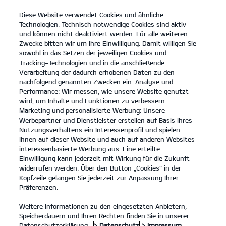
Diese Website verwendet Cookies und ähnliche
open
Technologien. Technisch notwendige Cookies sind aktiv
menu
und können nicht deaktiviert werden. Für alle weiteren
KONTAKT
Zwecke bitten wir um Ihre Einwilligung. Damit willigen Sie
sowohl in das Setzen der jeweiligen Cookies und
Tracking-Technologien und in die anschließende
Entdecken
Verarbeitung der dadurch erhobenen Daten zu den
nachfolgend genannten Zwecken ein: Analyse und
...
ENTDECKEN
Performance: Wir messen, wie unsere Website genutzt
wird, um Inhalte und Funktionen zu verbessern.
Marketing und personalisierte Werbung: Unsere
Werbepartner und Dienstleister erstellen auf Basis Ihres
Nutzungsverhaltens ein Interessenprofil und spielen
Ihnen auf dieser Website und auch auf anderen Websites
interessenbasierte Werbung aus. Eine erteilte
Einwilligung kann jederzeit mit Wirkung für die Zukunft
widerrufen werden. Über den Button „Cookies“ in der
Kopfzeile gelangen Sie jederzeit zur Anpassung Ihrer
Präferenzen.
Weitere Informationen zu den eingesetzten Anbietern,
Speicherdauern und Ihren Rechten finden Sie in unserer
Datenschutzerklärung.
> Datenschutz
> Impressum