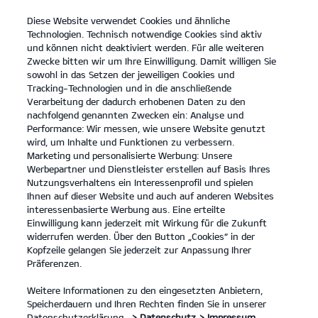
Diese Website verwendet Cookies und ähnliche
open
Technologien. Technisch notwendige Cookies sind aktiv
menu
und können nicht deaktiviert werden. Für alle weiteren
KONTAKT
Zwecke bitten wir um Ihre Einwilligung. Damit willigen Sie
sowohl in das Setzen der jeweiligen Cookies und
Tracking-Technologien und in die anschließende
PV5 Passenger
Probefahrt / Angebot
Verarbeitung der dadurch erhobenen Daten zu den
nachfolgend genannten Zwecken ein: Analyse und
...
...
PV5 PASSENGER
Kontakt
Performance: Wir messen, wie unsere Website genutzt
wird, um Inhalte und Funktionen zu verbessern.
Marketing und personalisierte Werbung: Unsere
Werbepartner und Dienstleister erstellen auf Basis Ihres
Nutzungsverhaltens ein Interessenprofil und spielen
Ihnen auf dieser Website und auch auf anderen Websites
interessenbasierte Werbung aus. Eine erteilte
Einwilligung kann jederzeit mit Wirkung für die Zukunft
widerrufen werden. Über den Button „Cookies“ in der
Kopfzeile gelangen Sie jederzeit zur Anpassung Ihrer
Präferenzen.
Weitere Informationen zu den eingesetzten Anbietern,
Speicherdauern und Ihren Rechten finden Sie in unserer
Datenschutzerklärung.
> Datenschutz
> Impressum